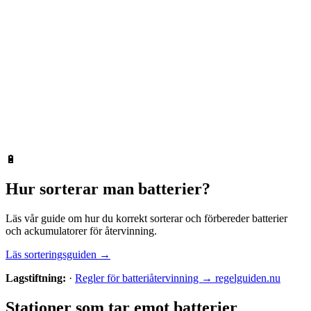
🔋
Hur sorterar man
batterier
?
Läs vår guide om hur du korrekt sorterar och förbereder
batterier
och ackumulatorer
för återvinning.
Läs sorteringsguiden →
Lagstiftning:
·
Regler för batteriåtervinning → regelguiden.nu
Stationer som tar emot
batterier