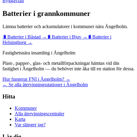
Byggavfall
Batterier
i grannkommuner
Lämna
batterier och ackumulatorer
i kommuner nära
Ängelholm
.
🔋
Batterier
i
Båstad
→
🔋
Batterier
i
Bjuv
→
🔋
Batterier
i
Helsingborg
→
Fastighetsnära insamling i Ängelholm
Plast-, papper-, glas- och metallförpackningar hämtas vid din
fastighet i Ängelholm — du behöver inte åka till en station för dessa.
Hur fungerar FNI i Ängelholm? →
← Se alla återvinningsstationer i Ängelholm
Hitta
Kommuner
Alla återvinningscentraler
Karta
Var slänger jag?
Lär dig