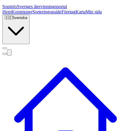
Sopinfo
Sveriges återvinningsportal
Hem
Kommuner
Sorteringsguide
Företag
Karta
Min sida
🇸🇪
Svenska