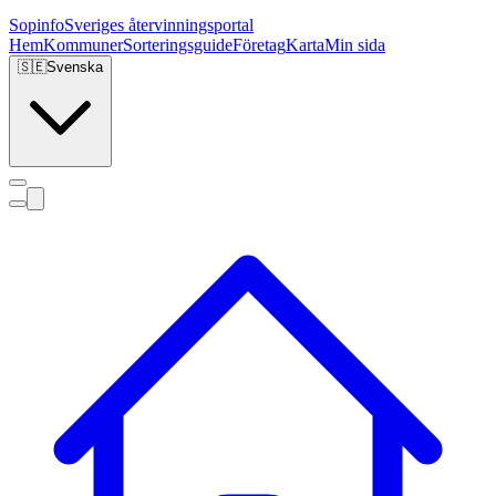
Sopinfo
Sveriges återvinningsportal
Hem
Kommuner
Sorteringsguide
Företag
Karta
Min sida
🇸🇪
Svenska