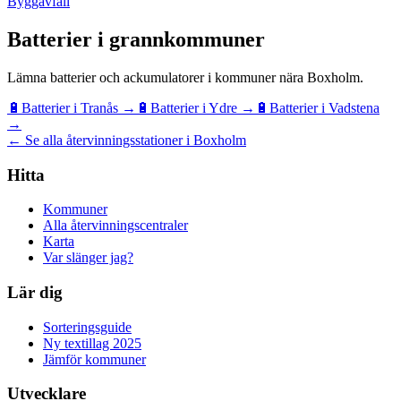
Byggavfall
Batterier
i grannkommuner
Lämna
batterier och ackumulatorer
i kommuner nära
Boxholm
.
🔋
Batterier
i
Tranås
→
🔋
Batterier
i
Ydre
→
🔋
Batterier
i
Vadstena
→
← Se alla återvinningsstationer i Boxholm
Hitta
Kommuner
Alla återvinningscentraler
Karta
Var slänger jag?
Lär dig
Sorteringsguide
Ny textillag 2025
Jämför kommuner
Utvecklare