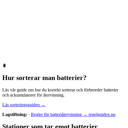
🔋
Hur sorterar man
batterier
?
Läs vår guide om hur du korrekt sorterar och förbereder
batterier
och ackumulatorer
för återvinning.
Läs sorteringsguiden →
Lagstiftning:
·
Regler för batteriåtervinning → regelguiden.nu
Stationer som tar emot
batterier