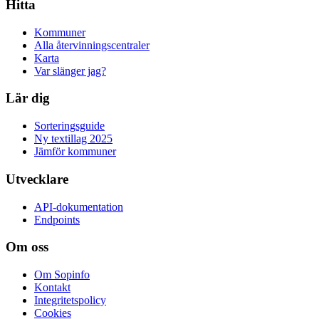
Hitta
Kommuner
Alla återvinningscentraler
Karta
Var slänger jag?
Lär dig
Sorteringsguide
Ny textillag 2025
Jämför kommuner
Utvecklare
API-dokumentation
Endpoints
Om oss
Om Sopinfo
Kontakt
Integritetspolicy
Cookies