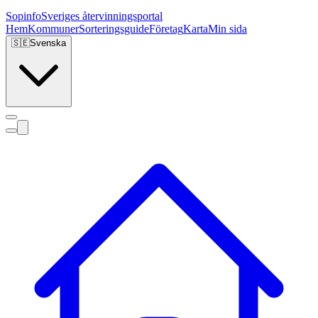
Sopinfo
Sveriges återvinningsportal
Hem
Kommuner
Sorteringsguide
Företag
Karta
Min sida
🇸🇪
Svenska