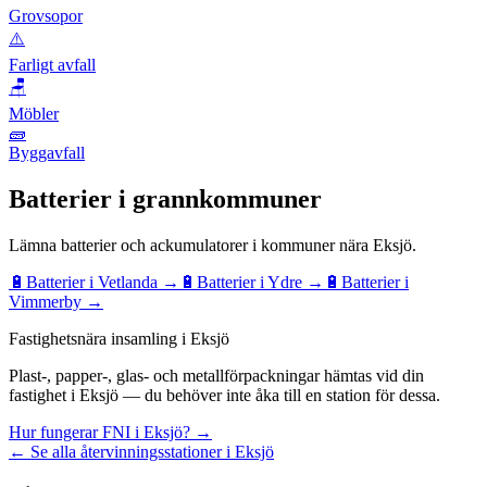
Grovsopor
⚠️
Farligt avfall
🪑
Möbler
🧱
Byggavfall
Batterier
i grannkommuner
Lämna
batterier och ackumulatorer
i kommuner nära
Eksjö
.
🔋
Batterier
i
Vetlanda
→
🔋
Batterier
i
Ydre
→
🔋
Batterier
i
Vimmerby
→
Fastighetsnära insamling i Eksjö
Plast-, papper-, glas- och metallförpackningar hämtas vid din
fastighet i Eksjö — du behöver inte åka till en station för dessa.
Hur fungerar FNI i Eksjö? →
← Se alla återvinningsstationer i Eksjö