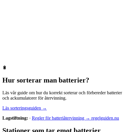
🔋
Hur sorterar man
batterier
?
Läs vår guide om hur du korrekt sorterar och förbereder
batterier
och ackumulatorer
för återvinning.
Läs sorteringsguiden →
Lagstiftning:
·
Regler för batteriåtervinning → regelguiden.nu
Stationer som tar emot
batterier