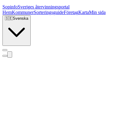
Sopinfo
Sveriges återvinningsportal
Hem
Kommuner
Sorteringsguide
Företag
Karta
Min sida
🇸🇪
Svenska