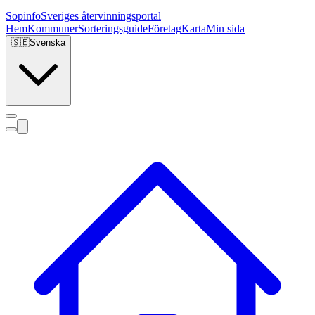
Sopinfo
Sveriges återvinningsportal
Hem
Kommuner
Sorteringsguide
Företag
Karta
Min sida
🇸🇪
Svenska