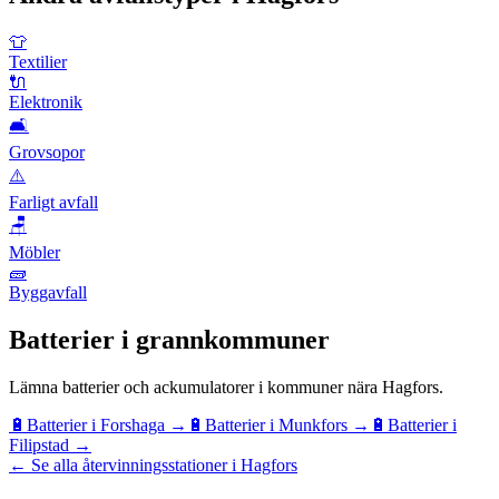
👕
Textilier
🔌
Elektronik
🛋️
Grovsopor
⚠️
Farligt avfall
🪑
Möbler
🧱
Byggavfall
Batterier
i grannkommuner
Lämna
batterier och ackumulatorer
i kommuner nära
Hagfors
.
🔋
Batterier
i
Forshaga
→
🔋
Batterier
i
Munkfors
→
🔋
Batterier
i
Filipstad
→
← Se alla återvinningsstationer i Hagfors