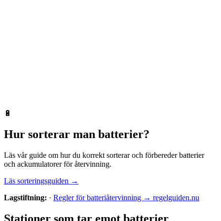
🔋
Hur sorterar man
batterier
?
Läs vår guide om hur du korrekt sorterar och förbereder
batterier
och ackumulatorer
för återvinning.
Läs sorteringsguiden →
Lagstiftning:
·
Regler för batteriåtervinning → regelguiden.nu
Stationer som tar emot
batterier