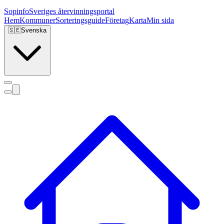
Sopinfo
Sveriges återvinningsportal
Hem
Kommuner
Sorteringsguide
Företag
Karta
Min sida
🇸🇪
Svenska