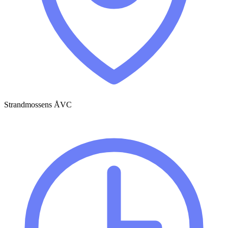
Strandmossens ÅVC