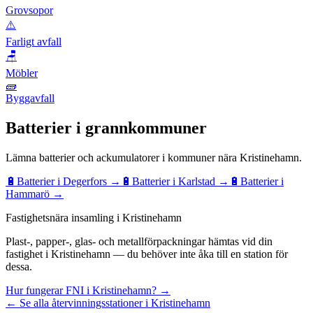
Grovsopor
⚠️
Farligt avfall
🪑
Möbler
🧱
Byggavfall
Batterier
i grannkommuner
Lämna
batterier och ackumulatorer
i kommuner nära
Kristinehamn
.
🔋
Batterier
i
Degerfors
→
🔋
Batterier
i
Karlstad
→
🔋
Batterier
i
Hammarö
→
Fastighetsnära insamling i Kristinehamn
Plast-, papper-, glas- och metallförpackningar hämtas vid din
fastighet i Kristinehamn — du behöver inte åka till en station för
dessa.
Hur fungerar FNI i Kristinehamn? →
← Se alla återvinningsstationer i Kristinehamn