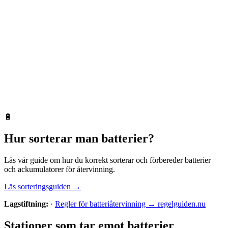
🔋
Hur sorterar man
batterier
?
Läs vår guide om hur du korrekt sorterar och förbereder
batterier
och ackumulatorer
för återvinning.
Läs sorteringsguiden →
Lagstiftning:
·
Regler för batteriåtervinning → regelguiden.nu
Stationer som tar emot
batterier