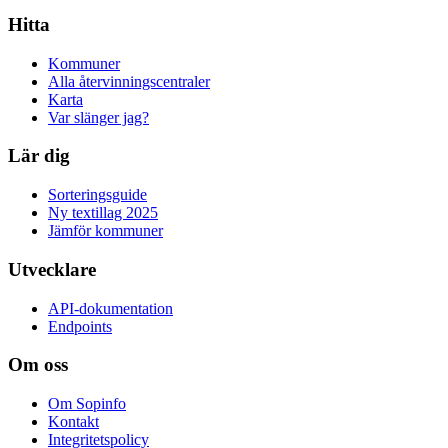
Hitta
Kommuner
Alla återvinningscentraler
Karta
Var slänger jag?
Lär dig
Sorteringsguide
Ny textillag 2025
Jämför kommuner
Utvecklare
API-dokumentation
Endpoints
Om oss
Om Sopinfo
Kontakt
Integritetspolicy