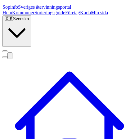
Sopinfo
Sveriges återvinningsportal
Hem
Kommuner
Sorteringsguide
Företag
Karta
Min sida
🇸🇪
Svenska