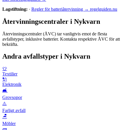
Lagstiftning:
·
Regler för batteriåtervinning → regelguiden.nu
Återvinningscentraler i
Nykvarn
Återvinningscentraler (ÅVC) tar vanligtvis emot de flesta
avfallstyper, inklusive
batterier
. Kontakta respektive ÅVC för att
bekräfta.
Andra avfallstyper i
Nykvarn
👕
Textilier
🔌
Elektronik
🛋️
Grovsopor
⚠️
Farligt avfall
🪑
Möbler
🧱