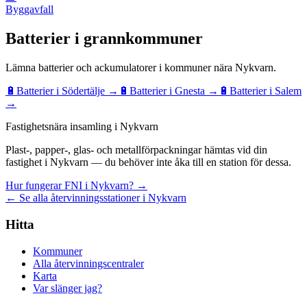
Byggavfall
Batterier
i grannkommuner
Lämna
batterier och ackumulatorer
i kommuner nära
Nykvarn
.
🔋
Batterier
i
Södertälje
→
🔋
Batterier
i
Gnesta
→
🔋
Batterier
i
Salem
→
Fastighetsnära insamling i Nykvarn
Plast-, papper-, glas- och metallförpackningar hämtas vid din
fastighet i Nykvarn — du behöver inte åka till en station för dessa.
Hur fungerar FNI i Nykvarn? →
← Se alla återvinningsstationer i Nykvarn
Hitta
Kommuner
Alla återvinningscentraler
Karta
Var slänger jag?