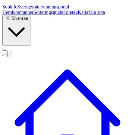
Sopinfo
Sveriges återvinningsportal
Hem
Kommuner
Sorteringsguide
Företag
Karta
Min sida
🇸🇪
Svenska