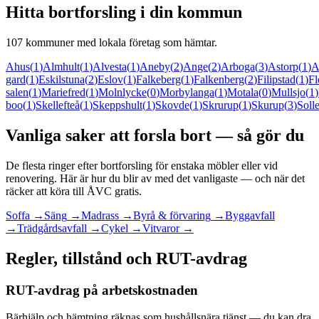
Hitta bortforsling i din kommun
107
kommuner med lokala företag som hämtar.
Ahus
(
1
)
Almhult
(
1
)
Alvesta
(
1
)
Aneby
(
2
)
Ange
(
2
)
Arboga
(
3
)
Astorp
(
1
)
A
gard
(
1
)
Eskilstuna
(
2
)
Eslov
(
1
)
Falkeberg
(
1
)
Falkenberg
(
2
)
Filipstad
(
1
)
Fl
salen
(
1
)
Mariefred
(
1
)
Molnlycke
(
0
)
Morbylanga
(
1
)
Motala
(
0
)
Mullsjo
(
1
)
boo
(
1
)
Skellefteå
(
1
)
Skeppshult
(
1
)
Skovde
(
1
)
Skrurup
(
1
)
Skurup
(
3
)
Solle
Vanliga saker att forsla bort — så gör du
De flesta ringer efter bortforsling för enstaka möbler eller vid
renovering. Här är hur du blir av med det vanligaste — och när det
räcker att köra till ÅVC gratis.
Soffa
→
Säng
→
Madrass
→
Byrå & förvaring
→
Byggavfall
→
Trädgårdsavfall
→
Cykel
→
Vitvaror
→
Regler, tillstånd och RUT-avdrag
RUT-avdrag på arbetskostnaden
Bärhjälp och hämtning räknas som hushållsnära tjänst — du kan dra