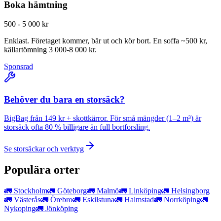
Boka hämtning
500 - 5 000 kr
Enklast. Företaget kommer, bär ut och kör bort. En soffa ~500 kr,
källartömning 3 000-8 000 kr.
Sponsrad
Behöver du bara en storsäck?
BigBag från 149 kr + skottkärror. För små mängder (1–2 m³) är
storsäck ofta 80 % billigare än full bortforsling.
Se storsäckar och verktyg
Populära orter
🚛
Stockholm
🚛
Göteborg
🚛
Malmö
🚛
Linköping
🚛
Helsingborg
🚛
Västerås
🚛
Örebro
🚛
Eskilstuna
🚛
Halmstad
🚛
Norrköping
🚛
Nykoping
🚛
Jönköping