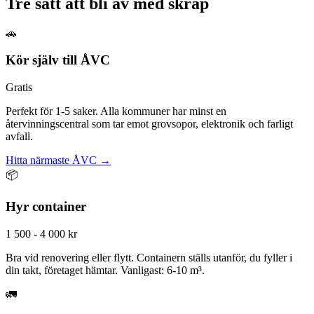
Tre sätt att bli av med skräp
🚗
Kör själv till ÅVC
Gratis
Perfekt för 1-5 saker. Alla kommuner har minst en
återvinningscentral som tar emot grovsopor, elektronik och farligt
avfall.
Hitta närmaste ÅVC →
📦
Hyr container
1 500 - 4 000 kr
Bra vid renovering eller flytt. Containern ställs utanför, du fyller i
din takt, företaget hämtar. Vanligast: 6-10 m³.
🚛