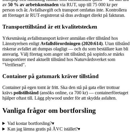
av
50 % av arbetskostnaden
via RUT, upp till 75 000 kr per
person och år. Avfallsavgift och transport omfattas inte. Kontrollera
att företaget är RUT-registrerat så dras avdraget direkt på fakturan.
Transporttillstånd är ett kvalitetstecken
Yrkesmässig avfallstransport kräver anmälan eller tillstånd hos
Länsstyrelsen enligt
Avfallsförordningen (2020:614)
. Utan tillstånd
riskerar avfallet att dumpas olagligt — och du som beställare kan bli
ansvarig. Välj företag som anger sitt tillstånd; på sopinfo.se märks
transportörer med aktuellt tillstånd hos Naturvårdsverket som
"Verifierad".
Container på gatumark kräver tillstånd
Container på egen tomt är fritt. Ska den stå på gata eller trottoar
krävs
polistillstånd
(ansöks online, ca 700 kr) — containerföretaget
hjälper oftast till. Lägg plywood under för att skydda asfalten.
Vanliga frågor om bortforsling
Vad kostar bortforsling?
▾
Kan jag lämna gratis på ÅVC istället?
▾