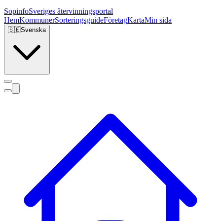
Sopinfo
Sveriges återvinningsportal
Hem
Kommuner
Sorteringsguide
Företag
Karta
Min sida
🇸🇪
Svenska