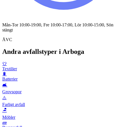
Mån-Tor 10:00-19:00, Fre 10:00-17:00, Lör 10:00-15:00, Sön
stängt
ÅVC
Andra avfallstyper i
Arboga
👕
Textilier
🔋
Batterier
🛋️
Grovsopor
⚠️
Farligt avfall
🪑
Möbler
🧱