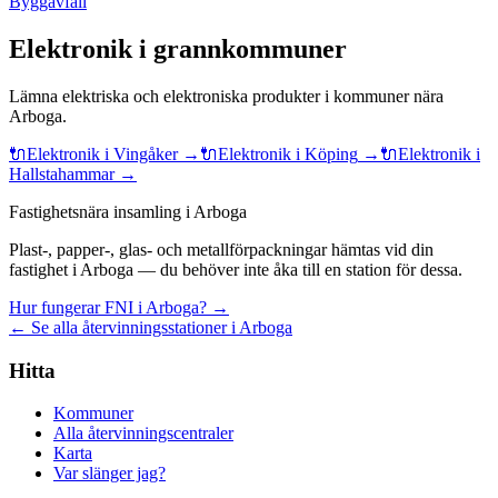
Byggavfall
Elektronik
i grannkommuner
Lämna
elektriska och elektroniska produkter
i kommuner nära
Arboga
.
🔌
Elektronik
i
Vingåker
→
🔌
Elektronik
i
Köping
→
🔌
Elektronik
i
Hallstahammar
→
Fastighetsnära insamling i Arboga
Plast-, papper-, glas- och metallförpackningar hämtas vid din
fastighet i Arboga — du behöver inte åka till en station för dessa.
Hur fungerar FNI i Arboga? →
← Se alla återvinningsstationer i Arboga
Hitta
Kommuner
Alla återvinningscentraler
Karta
Var slänger jag?