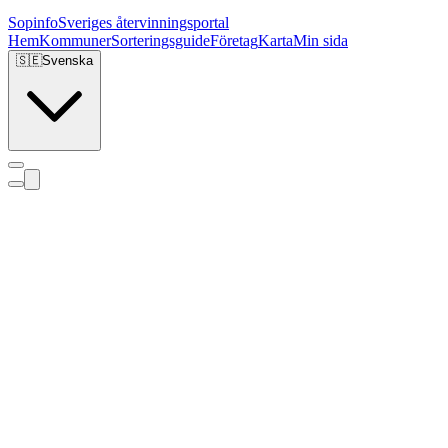
Sopinfo
Sveriges återvinningsportal
Hem
Kommuner
Sorteringsguide
Företag
Karta
Min sida
🇸🇪
Svenska