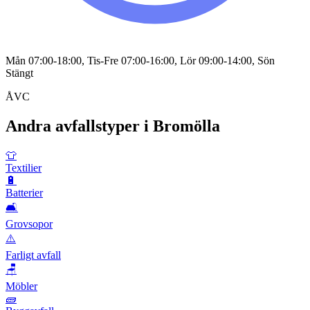
Mån 07:00-18:00, Tis-Fre 07:00-16:00, Lör 09:00-14:00, Sön
Stängt
ÅVC
Andra avfallstyper i
Bromölla
👕
Textilier
🔋
Batterier
🛋️
Grovsopor
⚠️
Farligt avfall
🪑
Möbler
🧱