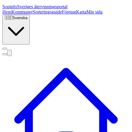
Sopinfo
Sveriges återvinningsportal
Hem
Kommuner
Sorteringsguide
Företag
Karta
Min sida
🇸🇪
Svenska