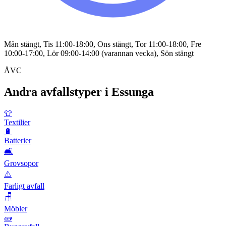
Mån stängt, Tis 11:00-18:00, Ons stängt, Tor 11:00-18:00, Fre
10:00-17:00, Lör 09:00-14:00 (varannan vecka), Sön stängt
ÅVC
Andra avfallstyper i
Essunga
👕
Textilier
🔋
Batterier
🛋️
Grovsopor
⚠️
Farligt avfall
🪑
Möbler
🧱