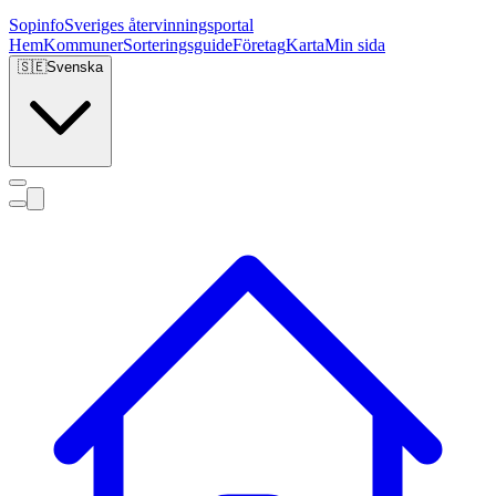
Sopinfo
Sveriges återvinningsportal
Hem
Kommuner
Sorteringsguide
Företag
Karta
Min sida
🇸🇪
Svenska