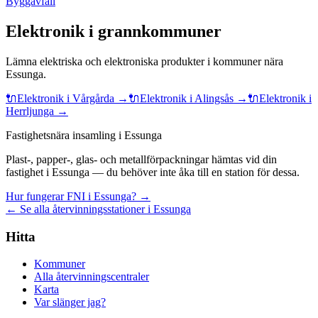
Byggavfall
Elektronik
i grannkommuner
Lämna
elektriska och elektroniska produkter
i kommuner nära
Essunga
.
🔌
Elektronik
i
Vårgårda
→
🔌
Elektronik
i
Alingsås
→
🔌
Elektronik
i
Herrljunga
→
Fastighetsnära insamling i Essunga
Plast-, papper-, glas- och metallförpackningar hämtas vid din
fastighet i Essunga — du behöver inte åka till en station för dessa.
Hur fungerar FNI i Essunga? →
← Se alla återvinningsstationer i Essunga
Hitta
Kommuner
Alla återvinningscentraler
Karta
Var slänger jag?