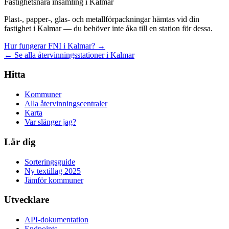
Fastighetsnära insamling i Kalmar
Plast-, papper-, glas- och metallförpackningar hämtas vid din
fastighet i Kalmar — du behöver inte åka till en station för dessa.
Hur fungerar FNI i Kalmar? →
← Se alla återvinningsstationer i Kalmar
Hitta
Kommuner
Alla återvinningscentraler
Karta
Var slänger jag?
Lär dig
Sorteringsguide
Ny textillag 2025
Jämför kommuner
Utvecklare
API-dokumentation
Endpoints