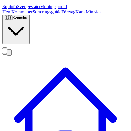
Sopinfo
Sveriges återvinningsportal
Hem
Kommuner
Sorteringsguide
Företag
Karta
Min sida
🇸🇪
Svenska