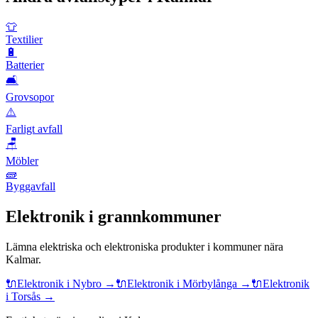
👕
Textilier
🔋
Batterier
🛋️
Grovsopor
⚠️
Farligt avfall
🪑
Möbler
🧱
Byggavfall
Elektronik
i grannkommuner
Lämna
elektriska och elektroniska produkter
i kommuner nära
Kalmar
.
🔌
Elektronik
i
Nybro
→
🔌
Elektronik
i
Mörbylånga
→
🔌
Elektronik
i
Torsås
→