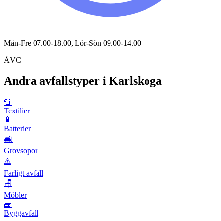
Mån-Fre 07.00-18.00, Lör-Sön 09.00-14.00
ÅVC
Andra avfallstyper i
Karlskoga
👕
Textilier
🔋
Batterier
🛋️
Grovsopor
⚠️
Farligt avfall
🪑
Möbler
🧱
Byggavfall