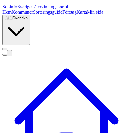
Sopinfo
Sveriges återvinningsportal
Hem
Kommuner
Sorteringsguide
Företag
Karta
Min sida
🇸🇪
Svenska