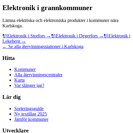
Elektronik
i grannkommuner
Lämna
elektriska och elektroniska produkter
i kommuner nära
Karlskoga
.
🔌
Elektronik
i
Storfors
→
🔌
Elektronik
i
Degerfors
→
🔌
Elektronik
i
Lekeberg
→
← Se alla återvinningsstationer i Karlskoga
Hitta
Kommuner
Alla återvinningscentraler
Karta
Var slänger jag?
Lär dig
Sorteringsguide
Ny textillag 2025
Jämför kommuner
Utvecklare