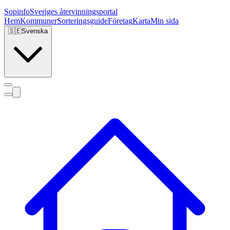
Sopinfo
Sveriges återvinningsportal
Hem
Kommuner
Sorteringsguide
Företag
Karta
Min sida
🇸🇪
Svenska