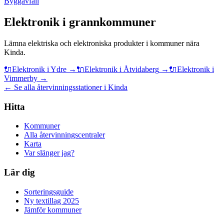
Byggavfall
Elektronik
i grannkommuner
Lämna
elektriska och elektroniska produkter
i kommuner nära
Kinda
.
🔌
Elektronik
i
Ydre
→
🔌
Elektronik
i
Åtvidaberg
→
🔌
Elektronik
i
Vimmerby
→
← Se alla återvinningsstationer i Kinda
Hitta
Kommuner
Alla återvinningscentraler
Karta
Var slänger jag?
Lär dig
Sorteringsguide
Ny textillag 2025
Jämför kommuner