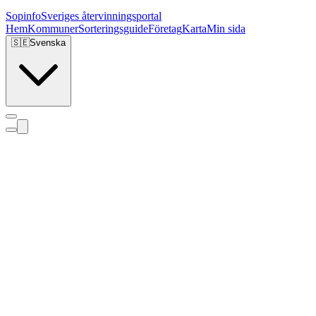
Sopinfo
Sveriges återvinningsportal
Hem
Kommuner
Sorteringsguide
Företag
Karta
Min sida
🇸🇪
Svenska