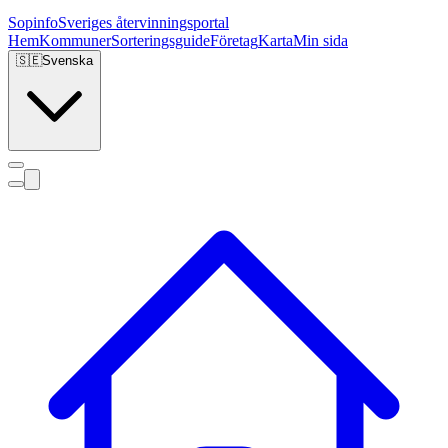
Sopinfo
Sveriges återvinningsportal
Hem
Kommuner
Sorteringsguide
Företag
Karta
Min sida
🇸🇪
Svenska