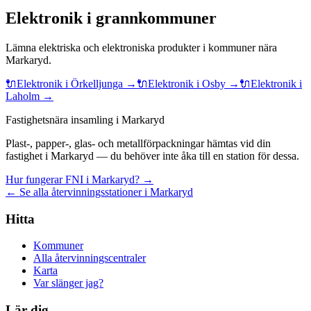
Elektronik
i grannkommuner
Lämna
elektriska och elektroniska produkter
i kommuner nära
Markaryd
.
🔌
Elektronik
i
Örkelljunga
→
🔌
Elektronik
i
Osby
→
🔌
Elektronik
i
Laholm
→
Fastighetsnära insamling i Markaryd
Plast-, papper-, glas- och metallförpackningar hämtas vid din
fastighet i Markaryd — du behöver inte åka till en station för dessa.
Hur fungerar FNI i Markaryd? →
← Se alla återvinningsstationer i Markaryd
Hitta
Kommuner
Alla återvinningscentraler
Karta
Var slänger jag?
Lär dig