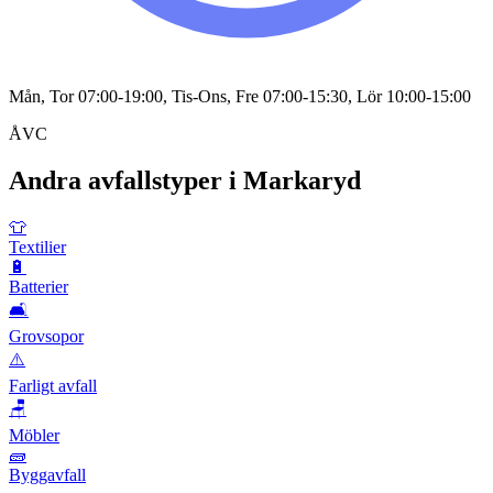
Mån, Tor 07:00-19:00, Tis-Ons, Fre 07:00-15:30, Lör 10:00-15:00
ÅVC
Andra avfallstyper i
Markaryd
👕
Textilier
🔋
Batterier
🛋️
Grovsopor
⚠️
Farligt avfall
🪑
Möbler
🧱
Byggavfall