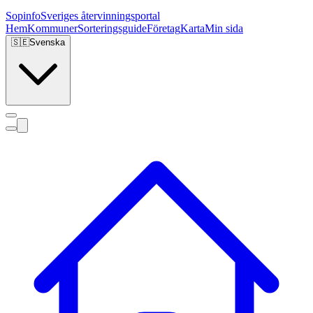
Sopinfo
Sveriges återvinningsportal
Hem
Kommuner
Sorteringsguide
Företag
Karta
Min sida
🇸🇪
Svenska