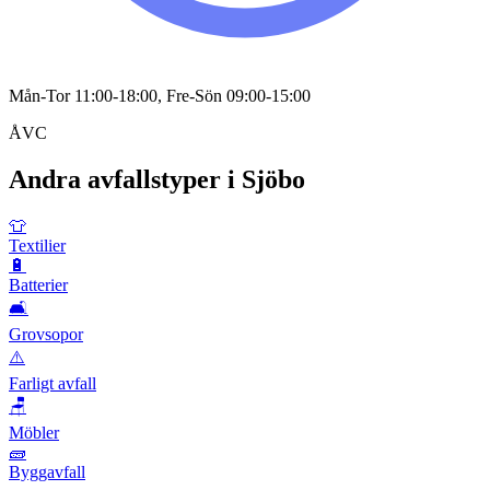
Mån-Tor 11:00-18:00, Fre-Sön 09:00-15:00
ÅVC
Andra avfallstyper i
Sjöbo
👕
Textilier
🔋
Batterier
🛋️
Grovsopor
⚠️
Farligt avfall
🪑
Möbler
🧱
Byggavfall