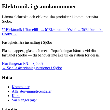
Elektronik
i grannkommuner
Lämna
elektriska och elektroniska produkter
i kommuner nära
Sjöbo
.
🔌
Elektronik
i
Tomelilla
→
🔌
Elektronik
i
Ystad
→
🔌
Elektronik
i
Hörby
→
Fastighetsnära insamling i Sjöbo
Plast-, papper-, glas- och metallförpackningar hämtas vid din
fastighet i Sjöbo — du behöver inte åka till en station för dessa.
Hur fungerar FNI i Sjöbo? →
← Se alla återvinningsstationer i Sjöbo
Hitta
Kommuner
Alla återvinningscentraler
Karta
Var slänger jag?
Lär dig