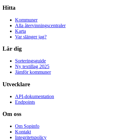
Hitta
Kommuner
Alla återvinningscentraler
Karta
Var slänger jag?
Lär dig
Sorteringsguide
Ny textillag 2025
Jämför kommuner
Utvecklare
API-dokumentation
Endpoints
Om oss
Om Sopinfo
Kontakt
Integritetspolicy