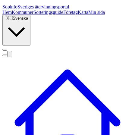
Sopinfo
Sveriges återvinningsportal
Hem
Kommuner
Sorteringsguide
Företag
Karta
Min sida
🇸🇪
Svenska