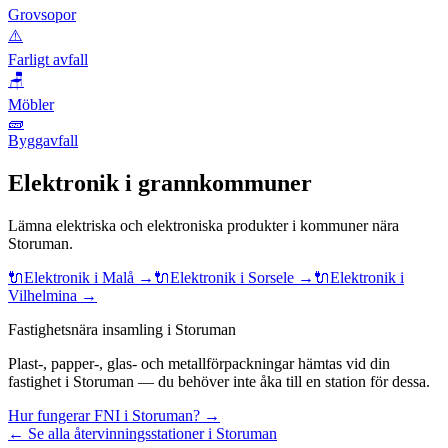
Grovsopor
⚠️
Farligt avfall
🪑
Möbler
🧱
Byggavfall
Elektronik
i grannkommuner
Lämna
elektriska och elektroniska produkter
i kommuner nära
Storuman
.
🔌
Elektronik
i
Malå
→
🔌
Elektronik
i
Sorsele
→
🔌
Elektronik
i
Vilhelmina
→
Fastighetsnära insamling i Storuman
Plast-, papper-, glas- och metallförpackningar hämtas vid din
fastighet i Storuman — du behöver inte åka till en station för dessa.
Hur fungerar FNI i Storuman? →
← Se alla återvinningsstationer i Storuman