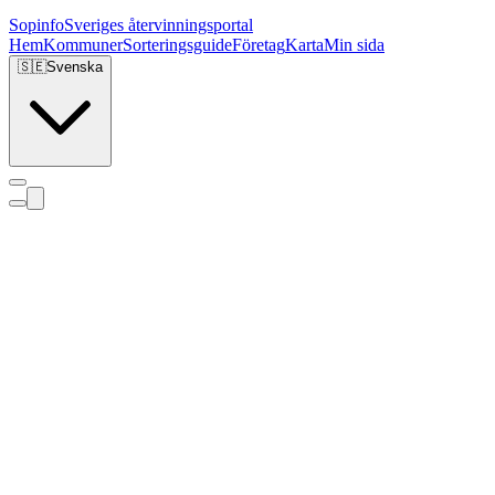
Sopinfo
Sveriges återvinningsportal
Hem
Kommuner
Sorteringsguide
Företag
Karta
Min sida
🇸🇪
Svenska