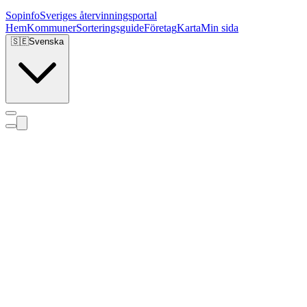
Sopinfo
Sveriges återvinningsportal
Hem
Kommuner
Sorteringsguide
Företag
Karta
Min sida
🇸🇪
Svenska