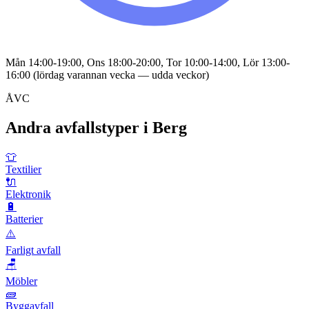
Mån 14:00-19:00, Ons 18:00-20:00, Tor 10:00-14:00, Lör 13:00-
16:00 (lördag varannan vecka — udda veckor)
ÅVC
Andra avfallstyper i
Berg
👕
Textilier
🔌
Elektronik
🔋
Batterier
⚠️
Farligt avfall
🪑
Möbler
🧱
Byggavfall