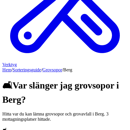
Verktyg
Hem
/
Sorteringsguide
/
Grovsopor
/
Berg
🛋️
Var slänger jag
grovsopor
i
Berg
?
Hitta var du kan lämna
grovsopor och grovavfall
i
Berg
.
3
mottagningsplatser hittade.
🛋️