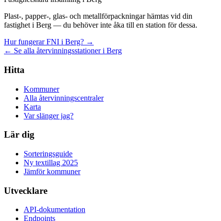
Plast-, papper-, glas- och metallförpackningar hämtas vid din
fastighet i Berg — du behöver inte åka till en station för dessa.
Hur fungerar FNI i Berg? →
← Se alla återvinningsstationer i Berg
Hitta
Kommuner
Alla återvinningscentraler
Karta
Var slänger jag?
Lär dig
Sorteringsguide
Ny textillag 2025
Jämför kommuner
Utvecklare
API-dokumentation
Endpoints