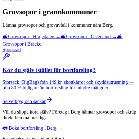
Grovsopor
i grannkommuner
Lämna
grovsopor och grovavfall
i kommuner nära
Berg
.
🛋️
Grovsopor
i
Härjedalen
→
🛋️
Grovsopor
i
Östersund
→
🛋️
Grovsopor
i
Bräcke
→
Sponsrad
Kör du själv istället för bortforsling?
Storsäck (BigBag) från 149 kr, skottkärror och skyddsutrustning —
ofta 80 % billigare än bortforsling för mindre mängder.
Se verktyg och säckar
Vill du slippa köra själv? Företag i Berg hämtar grovsopor och skräp
direkt hemma hos dig.
🚛 Boka bortforsling i Berg →
Fastighetsnära insamling i Berg