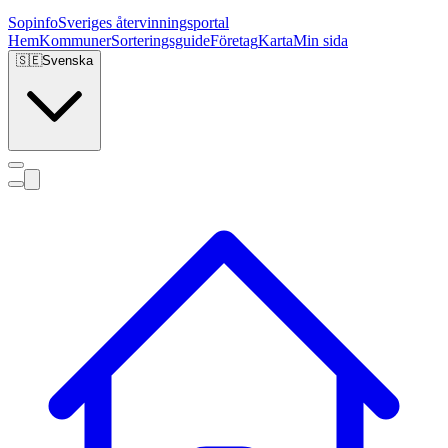
Sopinfo
Sveriges återvinningsportal
Hem
Kommuner
Sorteringsguide
Företag
Karta
Min sida
🇸🇪
Svenska