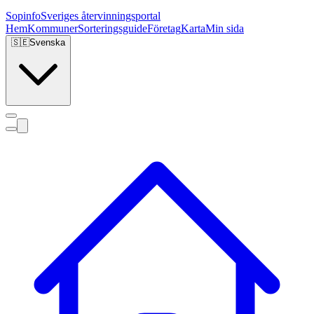
Sopinfo
Sveriges återvinningsportal
Hem
Kommuner
Sorteringsguide
Företag
Karta
Min sida
🇸🇪
Svenska