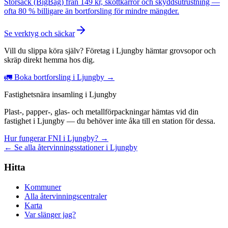
Storsäck (BigBag) från 149 kr, skottkärror och skyddsutrustning —
ofta 80 % billigare än bortforsling för mindre mängder.
Se verktyg och säckar
Vill du slippa köra själv? Företag i Ljungby hämtar grovsopor och
skräp direkt hemma hos dig.
🚛 Boka bortforsling i Ljungby →
Fastighetsnära insamling i Ljungby
Plast-, papper-, glas- och metallförpackningar hämtas vid din
fastighet i Ljungby — du behöver inte åka till en station för dessa.
Hur fungerar FNI i Ljungby? →
← Se alla återvinningsstationer i Ljungby
Hitta
Kommuner
Alla återvinningscentraler
Karta
Var slänger jag?