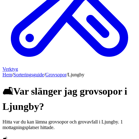
Verktyg
Hem
/
Sorteringsguide
/
Grovsopor
/
Ljungby
🛋️
Var slänger jag
grovsopor
i
Ljungby
?
Hitta var du kan lämna
grovsopor och grovavfall
i
Ljungby
.
1
mottagningsplatser hittade.
🛋️