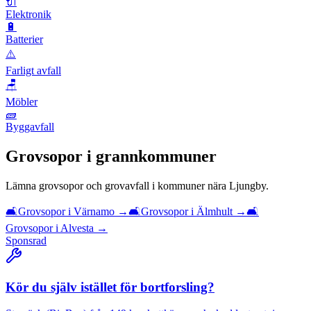
🔌
Elektronik
🔋
Batterier
⚠️
Farligt avfall
🪑
Möbler
🧱
Byggavfall
Grovsopor
i grannkommuner
Lämna
grovsopor och grovavfall
i kommuner nära
Ljungby
.
🛋️
Grovsopor
i
Värnamo
→
🛋️
Grovsopor
i
Älmhult
→
🛋️
Grovsopor
i
Alvesta
→
Sponsrad
Kör du själv istället för bortforsling?