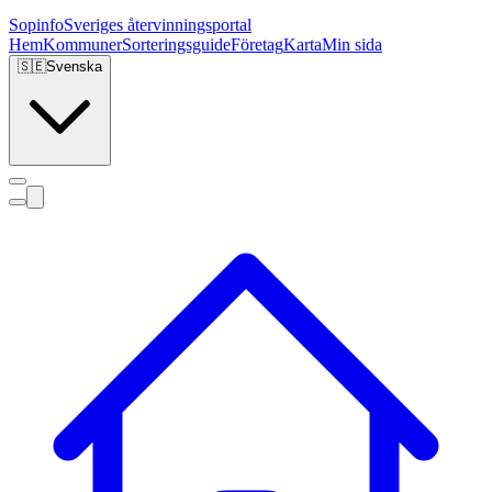
Sopinfo
Sveriges återvinningsportal
Hem
Kommuner
Sorteringsguide
Företag
Karta
Min sida
🇸🇪
Svenska