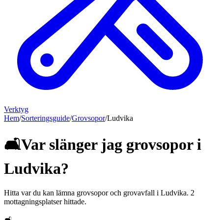
Verktyg
Hem
/
Sorteringsguide
/
Grovsopor
/
Ludvika
🛋️
Var slänger jag
grovsopor
i
Ludvika
?
Hitta var du kan lämna
grovsopor och grovavfall
i
Ludvika
.
2
mottagningsplatser hittade.
🛋️