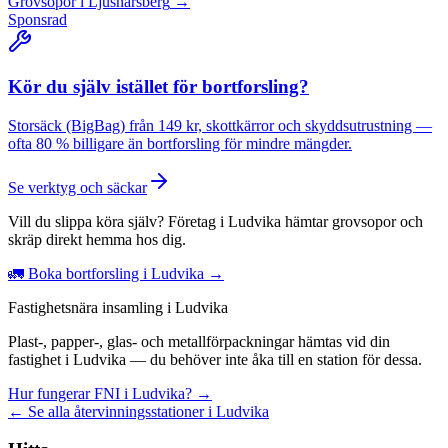
Grovsopor
i
Ljusnarsberg
→
Sponsrad
Kör du själv istället för bortforsling?
Storsäck (BigBag) från 149 kr, skottkärror och skyddsutrustning —
ofta 80 % billigare än bortforsling för mindre mängder.
Se verktyg och säckar
Vill du slippa köra själv? Företag i Ludvika hämtar grovsopor och
skräp direkt hemma hos dig.
🚛 Boka bortforsling i Ludvika →
Fastighetsnära insamling i Ludvika
Plast-, papper-, glas- och metallförpackningar hämtas vid din
fastighet i Ludvika — du behöver inte åka till en station för dessa.
Hur fungerar FNI i Ludvika? →
← Se alla återvinningsstationer i Ludvika