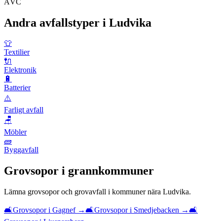
ÅVC
Andra avfallstyper i
Ludvika
👕
Textilier
🔌
Elektronik
🔋
Batterier
⚠️
Farligt avfall
🪑
Möbler
🧱
Byggavfall
Grovsopor
i grannkommuner
Lämna
grovsopor och grovavfall
i kommuner nära
Ludvika
.
🛋️
Grovsopor
i
Gagnef
→
🛋️
Grovsopor
i
Smedjebacken
→
🛋️