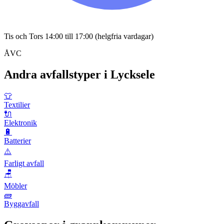
Tis och Tors 14:00 till 17:00 (helgfria vardagar)
ÅVC
Andra avfallstyper i
Lycksele
👕
Textilier
🔌
Elektronik
🔋
Batterier
⚠️
Farligt avfall
🪑
Möbler
🧱
Byggavfall