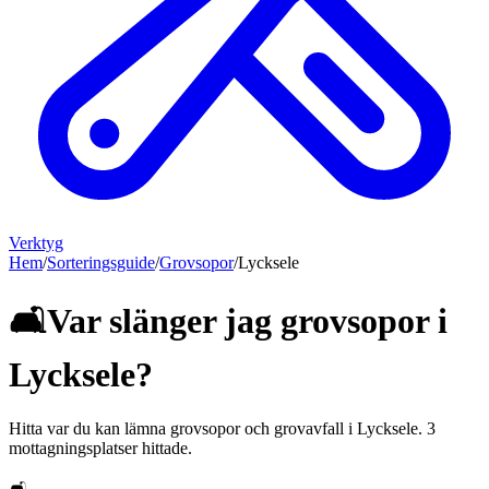
Verktyg
Hem
/
Sorteringsguide
/
Grovsopor
/
Lycksele
🛋️
Var slänger jag
grovsopor
i
Lycksele
?
Hitta var du kan lämna
grovsopor och grovavfall
i
Lycksele
.
3
mottagningsplatser hittade.
🛋️