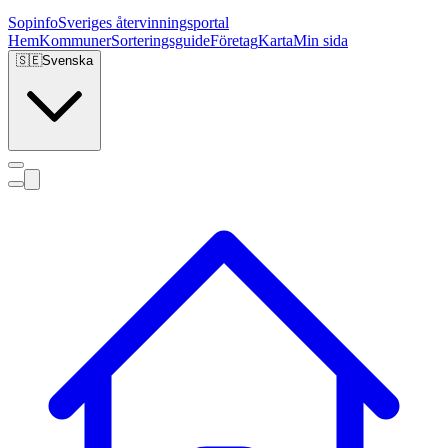
Sopinfo
Sveriges återvinningsportal
Hem
Kommuner
Sorteringsguide
Företag
Karta
Min sida
🇸🇪
Svenska