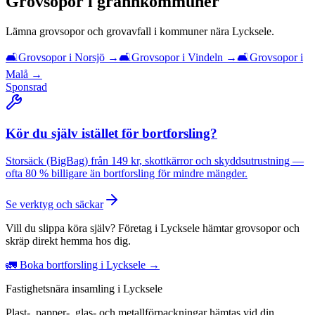
Grovsopor
i grannkommuner
Lämna
grovsopor och grovavfall
i kommuner nära
Lycksele
.
🛋️
Grovsopor
i
Norsjö
→
🛋️
Grovsopor
i
Vindeln
→
🛋️
Grovsopor
i
Malå
→
Sponsrad
Kör du själv istället för bortforsling?
Storsäck (BigBag) från 149 kr, skottkärror och skyddsutrustning —
ofta 80 % billigare än bortforsling för mindre mängder.
Se verktyg och säckar
Vill du slippa köra själv? Företag i Lycksele hämtar grovsopor och
skräp direkt hemma hos dig.
🚛 Boka bortforsling i Lycksele →
Fastighetsnära insamling i Lycksele
Plast-, papper-, glas- och metallförpackningar hämtas vid din