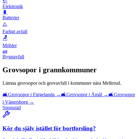
🔌
Elektronik
🔋
Batterier
⚠️
Farligt avfall
🪑
Möbler
🧱
Byggavfall
Grovsopor
i grannkommuner
Lämna
grovsopor och grovavfall
i kommuner nära
Mellerud
.
🛋️
Grovsopor
i
Färgelanda
→
🛋️
Grovsopor
i
Åmål
→
🛋️
Grovsopor
i
Vänersborg
→
Sponsrad
Kör du själv istället för bortforsling?