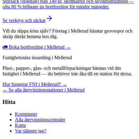
Storsäck (BigBag) från 149 kr, skottkärror och skyddsutrustning —
ofta 80 % billigare än bortforsling för mindre mängder.
Se verktyg och säckar
Vill du slippa köra själv? Företag i Mellerud hämtar grovsopor och
skräp direkt hemma hos dig.
🚛 Boka bortforsling i Mellerud →
Fastighetsnära insamling i Mellerud
Plast-, papper-, glas- och metallförpackningar hämtas vid din
fastighet i Mellerud — du behöver inte åka till en station för dessa.
Hur fungerar FNI i Mellerud? →
← Se alla återvinningsstationer i Mellerud
Hitta
Kommuner
Alla återvinningscentraler
Karta
Var slänger jag?