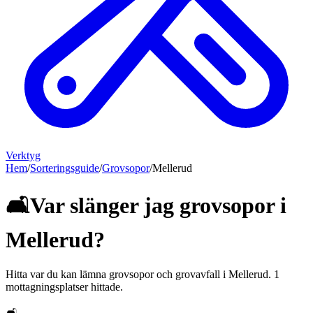
Verktyg
Hem
/
Sorteringsguide
/
Grovsopor
/
Mellerud
🛋️
Var slänger jag
grovsopor
i
Mellerud
?
Hitta var du kan lämna
grovsopor och grovavfall
i
Mellerud
.
1
mottagningsplatser hittade.
🛋️