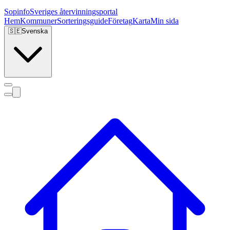
Sopinfo
Sveriges återvinningsportal
Hem
Kommuner
Sorteringsguide
Företag
Karta
Min sida
🇸🇪
Svenska