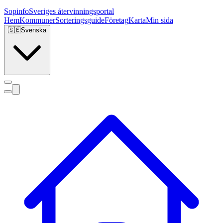
Sopinfo
Sveriges återvinningsportal
Hem
Kommuner
Sorteringsguide
Företag
Karta
Min sida
🇸🇪
Svenska