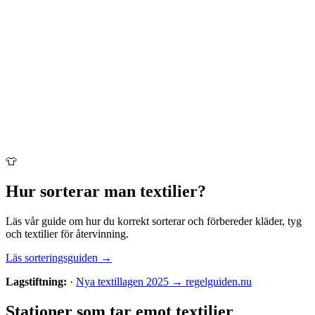
👕
Hur sorterar man
textilier
?
Läs vår guide om hur du korrekt sorterar och förbereder
kläder, tyg
och textilier
för återvinning.
Läs sorteringsguiden →
Lagstiftning:
·
Nya textillagen 2025 → regelguiden.nu
Stationer som tar emot
textilier