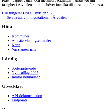
Plast-, papper-, glas- och metallförpackningar hämtas vid din
fastighet i Älvdalen — du behöver inte åka till en station för dessa.
Hur fungerar FNI i Älvdalen? →
← Se alla återvinningsstationer i Älvdalen
Hitta
Kommuner
Alla återvinningscentraler
Karta
Var slänger jag?
Lär dig
Sorteringsguide
Ny textillag 2025
Jämför kommuner
Utvecklare
API-dokumentation
Endpoints