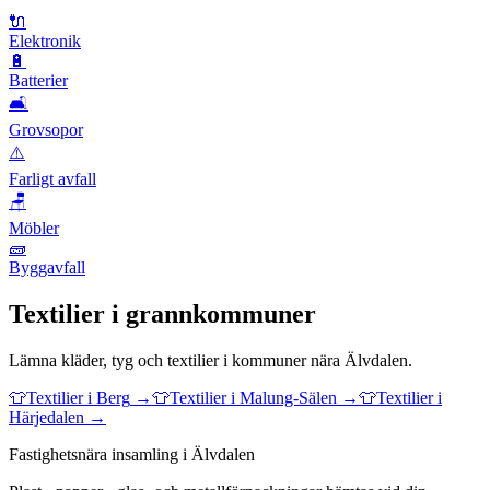
🔌
Elektronik
🔋
Batterier
🛋️
Grovsopor
⚠️
Farligt avfall
🪑
Möbler
🧱
Byggavfall
Textilier
i grannkommuner
Lämna
kläder, tyg och textilier
i kommuner nära
Älvdalen
.
👕
Textilier
i
Berg
→
👕
Textilier
i
Malung-Sälen
→
👕
Textilier
i
Härjedalen
→
Fastighetsnära insamling i Älvdalen