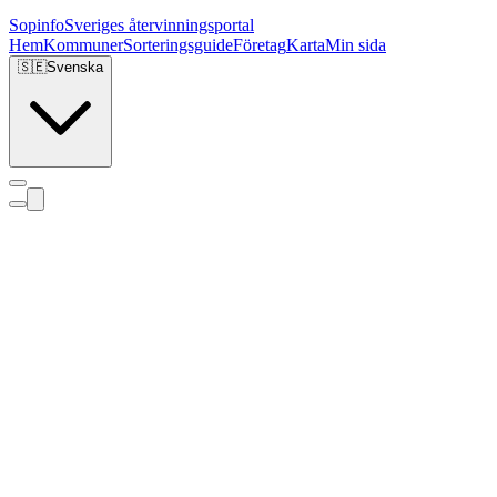
Sopinfo
Sveriges återvinningsportal
Hem
Kommuner
Sorteringsguide
Företag
Karta
Min sida
🇸🇪
Svenska