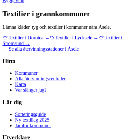
Byggavfall
Textilier
i grannkommuner
Lämna
kläder, tyg och textilier
i kommuner nära
Åsele
.
👕
Textilier
i
Dorotea
→
👕
Textilier
i
Lycksele
→
👕
Textilier
i
Strömsund
→
← Se alla återvinningsstationer i Åsele
Hitta
Kommuner
Alla återvinningscentraler
Karta
Var slänger jag?
Lär dig
Sorteringsguide
Ny textillag 2025
Jämför kommuner
Utvecklare