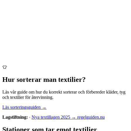
👕
Hur sorterar man
textilier
?
Läs vår guide om hur du korrekt sorterar och förbereder
kläder, tyg
och textilier
för återvinning.
Läs sorteringsguiden →
Lagstiftning:
·
Nya textillagen 2025 → regelguiden.nu
Stationer som tar emot
textilier