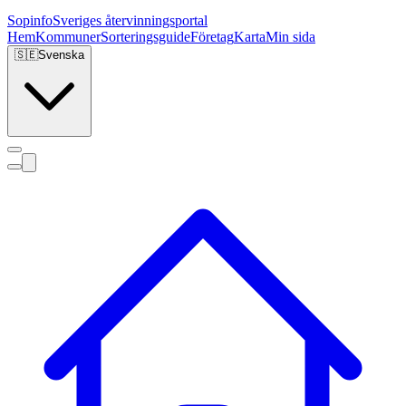
Sopinfo
Sveriges återvinningsportal
Hem
Kommuner
Sorteringsguide
Företag
Karta
Min sida
🇸🇪
Svenska