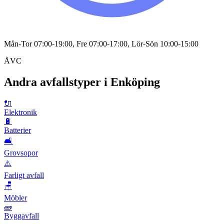
Mån-Tor 07:00-19:00, Fre 07:00-17:00, Lör-Sön 10:00-15:00
ÅVC
Andra avfallstyper i
Enköping
🔌
Elektronik
🔋
Batterier
🛋️
Grovsopor
⚠️
Farligt avfall
🪑
Möbler
🧱
Byggavfall