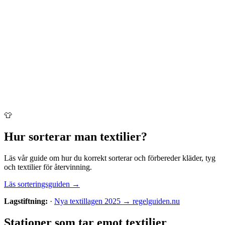
👕
Hur sorterar man
textilier
?
Läs vår guide om hur du korrekt sorterar och förbereder
kläder, tyg
och textilier
för återvinning.
Läs sorteringsguiden →
Lagstiftning:
·
Nya textillagen 2025 → regelguiden.nu
Stationer som tar emot
textilier