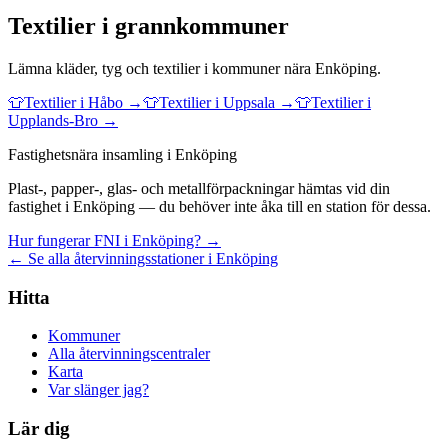
Textilier
i grannkommuner
Lämna
kläder, tyg och textilier
i kommuner nära
Enköping
.
👕
Textilier
i
Håbo
→
👕
Textilier
i
Uppsala
→
👕
Textilier
i
Upplands-Bro
→
Fastighetsnära insamling i Enköping
Plast-, papper-, glas- och metallförpackningar hämtas vid din
fastighet i Enköping — du behöver inte åka till en station för dessa.
Hur fungerar FNI i Enköping? →
← Se alla återvinningsstationer i Enköping
Hitta
Kommuner
Alla återvinningscentraler
Karta
Var slänger jag?
Lär dig