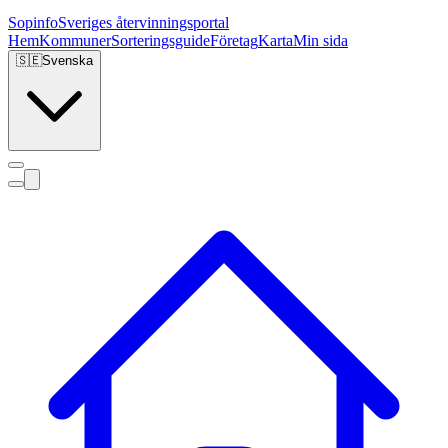
Sopinfo
Sveriges återvinningsportal
Hem
Kommuner
Sorteringsguide
Företag
Karta
Min sida
🇸🇪
Svenska