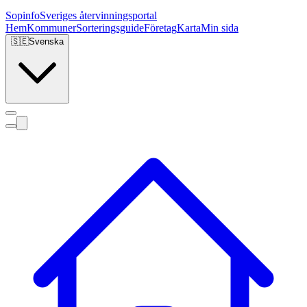
Sopinfo
Sveriges återvinningsportal
Hem
Kommuner
Sorteringsguide
Företag
Karta
Min sida
🇸🇪
Svenska