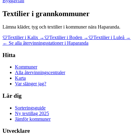
Byggavfall
Textilier
i grannkommuner
Lämna
kläder, tyg och textilier
i kommuner nära
Haparanda
.
👕
Textilier
i
Kalix
→
👕
Textilier
i
Boden
→
👕
Textilier
i
Luleå
→
← Se alla återvinningsstationer i Haparanda
Hitta
Kommuner
Alla återvinningscentraler
Karta
Var slänger jag?
Lär dig
Sorteringsguide
Ny textillag 2025
Jämför kommuner
Utvecklare