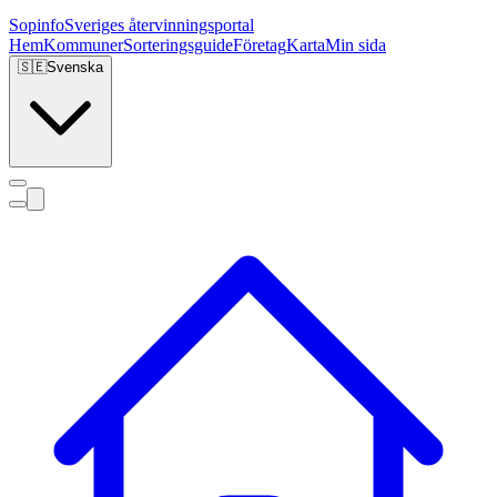
Sopinfo
Sveriges återvinningsportal
Hem
Kommuner
Sorteringsguide
Företag
Karta
Min sida
🇸🇪
Svenska