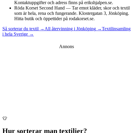
Kontaktuppgifter och adress finns på erikshjalpen.se.
Röda Korset Second Hand
—
Tar emot kläder, skor och textil
som är hela, rena och fungerande. Klostergatan 3, Jönköping.
Hitta butik och öppettider på rodakorset.se.
Så sorterar du textil →
All återvinning i
Jönköping
→
Textilinsamling
i hela Sverige →
Annons
👕
Hur sorterar man
textilier
?