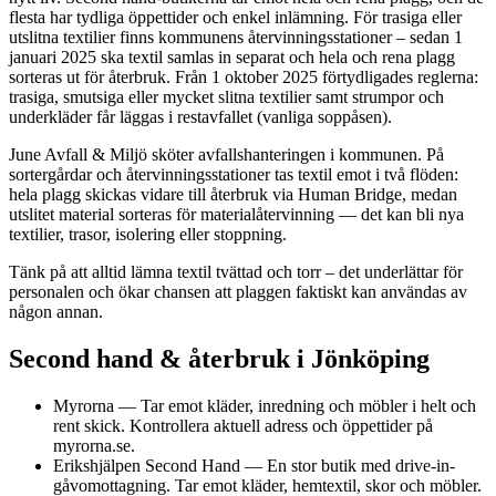
flesta har tydliga öppettider och enkel inlämning. För trasiga eller
utslitna textilier finns kommunens återvinningsstationer – sedan 1
januari 2025 ska textil samlas in separat och hela och rena plagg
sorteras ut för återbruk. Från 1 oktober 2025 förtydligades reglerna:
trasiga, smutsiga eller mycket slitna textilier samt strumpor och
underkläder får läggas i restavfallet (vanliga soppåsen).
June Avfall & Miljö sköter avfallshanteringen i kommunen. På
sortergårdar och återvinningsstationer tas textil emot i två flöden:
hela plagg skickas vidare till återbruk via Human Bridge, medan
utslitet material sorteras för materialåtervinning — det kan bli nya
textilier, trasor, isolering eller stoppning.
Tänk på att alltid lämna textil tvättad och torr – det underlättar för
personalen och ökar chansen att plaggen faktiskt kan användas av
någon annan.
Second hand & återbruk i
Jönköping
Myrorna
—
Tar emot kläder, inredning och möbler i helt och
rent skick. Kontrollera aktuell adress och öppettider på
myrorna.se.
Erikshjälpen Second Hand
—
En stor butik med drive-in-
gåvomottagning. Tar emot kläder, hemtextil, skor och möbler.