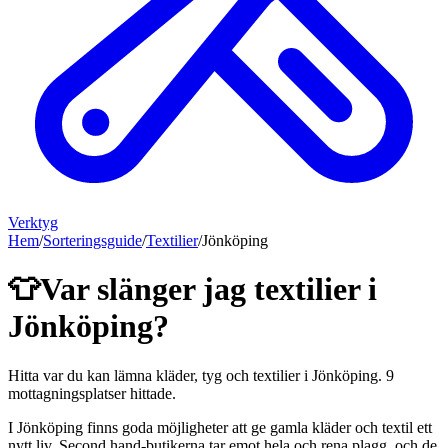
Verktyg
Hem
/
Sorteringsguide
/
Textilier
/
Jönköping
👕
Var slänger jag
textilier
i
Jönköping
?
Hitta var du kan lämna
kläder, tyg och textilier
i
Jönköping
.
9
mottagningsplatser hittade.
I Jönköping finns goda möjligheter att ge gamla kläder och textil ett
nytt liv. Second hand-butikerna tar emot hela och rena plagg, och de