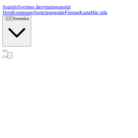
Sopinfo
Sveriges återvinningsportal
Hem
Kommuner
Sorteringsguide
Företag
Karta
Min sida
🇸🇪
Svenska