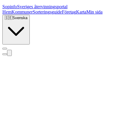
Sopinfo
Sveriges återvinningsportal
Hem
Kommuner
Sorteringsguide
Företag
Karta
Min sida
🇸🇪
Svenska