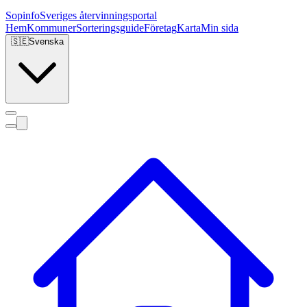
Sopinfo
Sveriges återvinningsportal
Hem
Kommuner
Sorteringsguide
Företag
Karta
Min sida
🇸🇪
Svenska