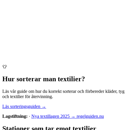
👕
Hur sorterar man
textilier
?
Läs vår guide om hur du korrekt sorterar och förbereder
kläder, tyg
och textilier
för återvinning.
Läs sorteringsguiden →
Lagstiftning:
·
Nya textillagen 2025 → regelguiden.nu
Stationer som tar emot
textilier