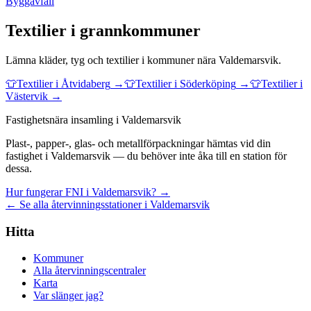
Byggavfall
Textilier
i grannkommuner
Lämna
kläder, tyg och textilier
i kommuner nära
Valdemarsvik
.
👕
Textilier
i
Åtvidaberg
→
👕
Textilier
i
Söderköping
→
👕
Textilier
i
Västervik
→
Fastighetsnära insamling i Valdemarsvik
Plast-, papper-, glas- och metallförpackningar hämtas vid din
fastighet i Valdemarsvik — du behöver inte åka till en station för
dessa.
Hur fungerar FNI i Valdemarsvik? →
← Se alla återvinningsstationer i Valdemarsvik
Hitta
Kommuner
Alla återvinningscentraler
Karta
Var slänger jag?