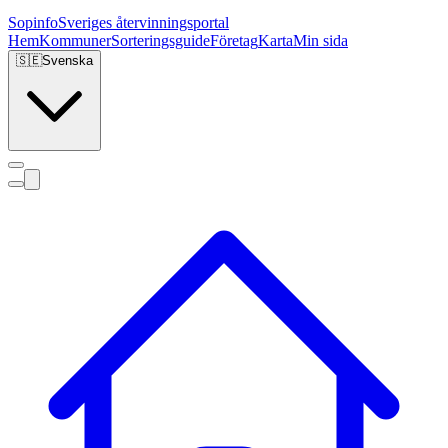
Sopinfo
Sveriges återvinningsportal
Hem
Kommuner
Sorteringsguide
Företag
Karta
Min sida
🇸🇪
Svenska