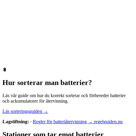
🔋
Hur sorterar man
batterier
?
Läs vår guide om hur du korrekt sorterar och förbereder
batterier
och ackumulatorer
för återvinning.
Läs sorteringsguiden →
Lagstiftning:
·
Regler för batteriåtervinning → regelguiden.nu
Stationer som tar emot
batterier