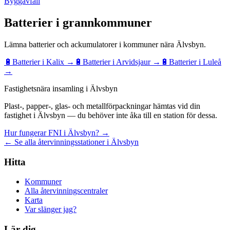
Byggavfall
Batterier
i grannkommuner
Lämna
batterier och ackumulatorer
i kommuner nära
Älvsbyn
.
🔋
Batterier
i
Kalix
→
🔋
Batterier
i
Arvidsjaur
→
🔋
Batterier
i
Luleå
→
Fastighetsnära insamling i Älvsbyn
Plast-, papper-, glas- och metallförpackningar hämtas vid din
fastighet i Älvsbyn — du behöver inte åka till en station för dessa.
Hur fungerar FNI i Älvsbyn? →
← Se alla återvinningsstationer i Älvsbyn
Hitta
Kommuner
Alla återvinningscentraler
Karta
Var slänger jag?
Lär dig