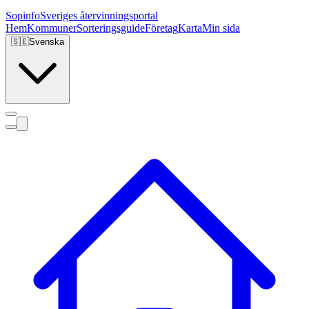
Sopinfo
Sveriges återvinningsportal
Hem
Kommuner
Sorteringsguide
Företag
Karta
Min sida
🇸🇪
Svenska