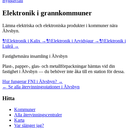
Byggavfall
Elektronik
i grannkommuner
Lämna
elektriska och elektroniska produkter
i kommuner nära
Älvsbyn
.
🔌
Elektronik
i
Kalix
→
🔌
Elektronik
i
Arvidsjaur
→
🔌
Elektronik
i
Luleå
→
Fastighetsnära insamling i Älvsbyn
Plast-, papper-, glas- och metallförpackningar hämtas vid din
fastighet i Älvsbyn — du behöver inte åka till en station för dessa.
Hur fungerar FNI i Älvsbyn? →
← Se alla återvinningsstationer i Älvsbyn
Hitta
Kommuner
Alla återvinningscentraler
Karta
Var slänger jag?