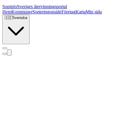
Sopinfo
Sveriges återvinningsportal
Hem
Kommuner
Sorteringsguide
Företag
Karta
Min sida
🇸🇪
Svenska