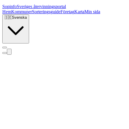
Sopinfo
Sveriges återvinningsportal
Hem
Kommuner
Sorteringsguide
Företag
Karta
Min sida
🇸🇪
Svenska