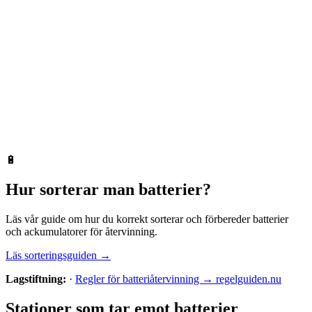
🔋
Hur sorterar man
batterier
?
Läs vår guide om hur du korrekt sorterar och förbereder
batterier
och ackumulatorer
för återvinning.
Läs sorteringsguiden →
Lagstiftning:
·
Regler för batteriåtervinning → regelguiden.nu
Stationer som tar emot
batterier