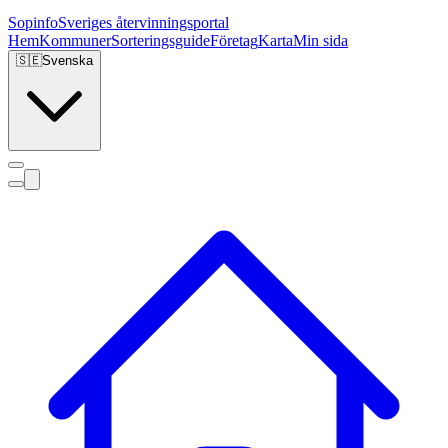
Sopinfo
Sveriges återvinningsportal
Hem
Kommuner
Sorteringsguide
Företag
Karta
Min sida
🇸🇪
Svenska