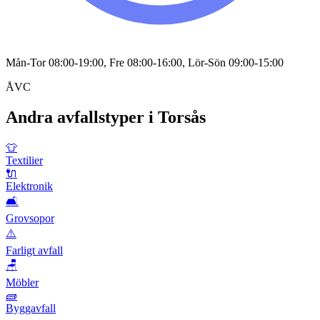
Mån-Tor 08:00-19:00, Fre 08:00-16:00, Lör-Sön 09:00-15:00
ÅVC
Andra avfallstyper i
Torsås
👕
Textilier
🔌
Elektronik
🛋️
Grovsopor
⚠️
Farligt avfall
🪑
Möbler
🧱
Byggavfall