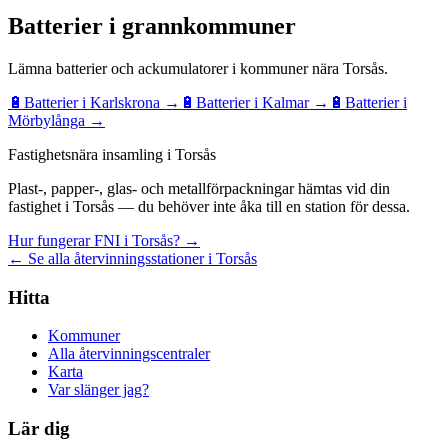
Batterier
i grannkommuner
Lämna
batterier och ackumulatorer
i kommuner nära
Torsås
.
🔋
Batterier
i
Karlskrona
→
🔋
Batterier
i
Kalmar
→
🔋
Batterier
i
Mörbylånga
→
Fastighetsnära insamling i Torsås
Plast-, papper-, glas- och metallförpackningar hämtas vid din
fastighet i Torsås — du behöver inte åka till en station för dessa.
Hur fungerar FNI i Torsås? →
← Se alla återvinningsstationer i Torsås
Hitta
Kommuner
Alla återvinningscentraler
Karta
Var slänger jag?
Lär dig