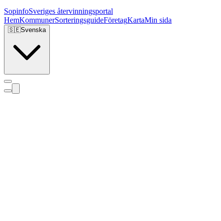
Sopinfo
Sveriges återvinningsportal
Hem
Kommuner
Sorteringsguide
Företag
Karta
Min sida
🇸🇪
Svenska