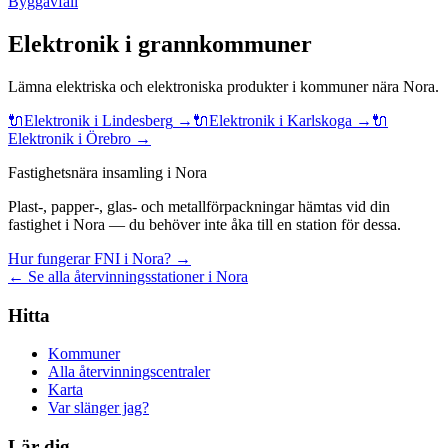
Byggavfall
Elektronik
i grannkommuner
Lämna
elektriska och elektroniska produkter
i kommuner nära
Nora
.
🔌
Elektronik
i
Lindesberg
→
🔌
Elektronik
i
Karlskoga
→
🔌
Elektronik
i
Örebro
→
Fastighetsnära insamling i Nora
Plast-, papper-, glas- och metallförpackningar hämtas vid din
fastighet i Nora — du behöver inte åka till en station för dessa.
Hur fungerar FNI i Nora? →
← Se alla återvinningsstationer i Nora
Hitta
Kommuner
Alla återvinningscentraler
Karta
Var slänger jag?
Lär dig