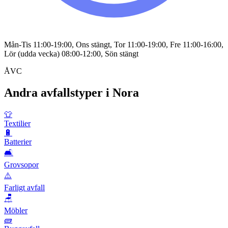
Mån-Tis 11:00-19:00, Ons stängt, Tor 11:00-19:00, Fre 11:00-16:00,
Lör (udda vecka) 08:00-12:00, Sön stängt
ÅVC
Andra avfallstyper i
Nora
👕
Textilier
🔋
Batterier
🛋️
Grovsopor
⚠️
Farligt avfall
🪑
Möbler
🧱