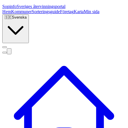
Sopinfo
Sveriges återvinningsportal
Hem
Kommuner
Sorteringsguide
Företag
Karta
Min sida
🇸🇪
Svenska