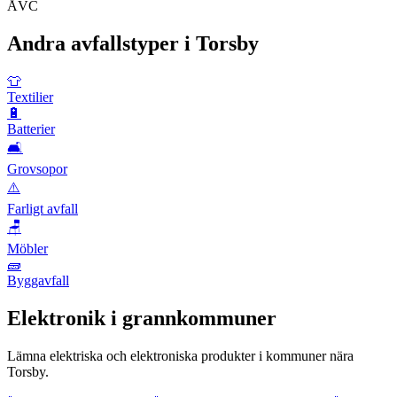
ÅVC
Andra avfallstyper i
Torsby
👕
Textilier
🔋
Batterier
🛋️
Grovsopor
⚠️
Farligt avfall
🪑
Möbler
🧱
Byggavfall
Elektronik
i grannkommuner
Lämna
elektriska och elektroniska produkter
i kommuner nära
Torsby
.