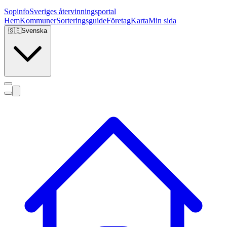
Sopinfo
Sveriges återvinningsportal
Hem
Kommuner
Sorteringsguide
Företag
Karta
Min sida
🇸🇪
Svenska