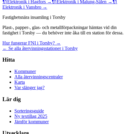
🔌
Elektronik
i
Hagfors
→
🔌
Elektronik
i
Malung-Sälen
→
🔌
Elektronik
i
Vansbro
→
Fastighetsnära insamling i Torsby
Plast-, papper-, glas- och metallförpackningar hämtas vid din
fastighet i Torsby — du behöver inte åka till en station för dessa.
Hur fungerar FNI i Torsby? →
← Se alla återvinningsstationer i Torsby
Hitta
Kommuner
Alla återvinningscentraler
Karta
Var slänger jag?
Lär dig
Sorteringsguide
Ny textillag 2025
Jämför kommuner
Utvecklare