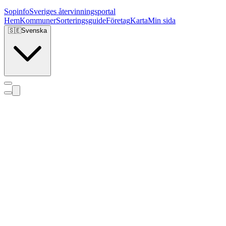
Sopinfo
Sveriges återvinningsportal
Hem
Kommuner
Sorteringsguide
Företag
Karta
Min sida
🇸🇪
Svenska