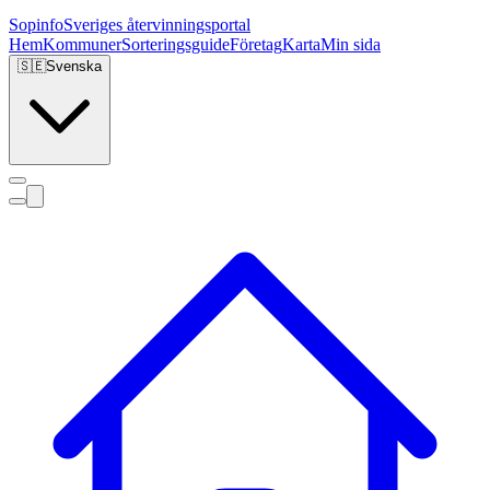
Sopinfo
Sveriges återvinningsportal
Hem
Kommuner
Sorteringsguide
Företag
Karta
Min sida
🇸🇪
Svenska