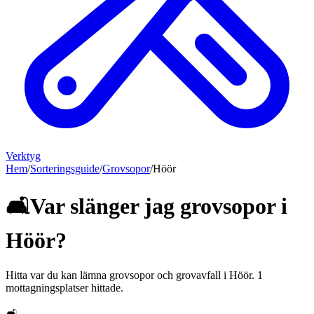
Verktyg
Hem
/
Sorteringsguide
/
Grovsopor
/
Höör
🛋️
Var slänger jag
grovsopor
i
Höör
?
Hitta var du kan lämna
grovsopor och grovavfall
i
Höör
.
1
mottagningsplatser hittade.
🛋️