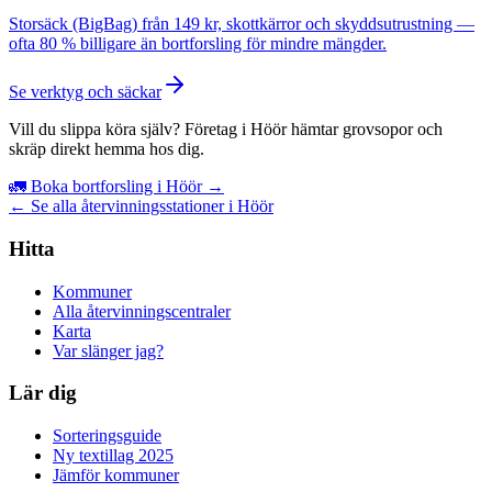
Storsäck (BigBag) från 149 kr, skottkärror och skyddsutrustning —
ofta 80 % billigare än bortforsling för mindre mängder.
Se verktyg och säckar
Vill du slippa köra själv? Företag i Höör hämtar grovsopor och
skräp direkt hemma hos dig.
🚛 Boka bortforsling i Höör →
← Se alla återvinningsstationer i Höör
Hitta
Kommuner
Alla återvinningscentraler
Karta
Var slänger jag?
Lär dig
Sorteringsguide
Ny textillag 2025
Jämför kommuner