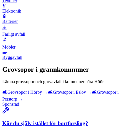
Textilier
🔌
Elektronik
🔋
Batterier
⚠️
Farligt avfall
🪑
Möbler
🧱
Byggavfall
Grovsopor
i grannkommuner
Lämna
grovsopor och grovavfall
i kommuner nära
Höör
.
🛋️
Grovsopor
i
Hörby
→
🛋️
Grovsopor
i
Eslöv
→
🛋️
Grovsopor
i
Perstorp
→
Sponsrad
Kör du själv istället för bortforsling?