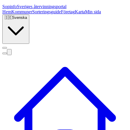
Sopinfo
Sveriges återvinningsportal
Hem
Kommuner
Sorteringsguide
Företag
Karta
Min sida
🇸🇪
Svenska