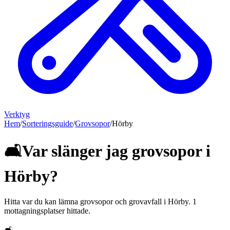
Verktyg
Hem
/
Sorteringsguide
/
Grovsopor
/
Hörby
🛋️
Var slänger jag
grovsopor
i
Hörby
?
Hitta var du kan lämna
grovsopor och grovavfall
i
Hörby
.
1
mottagningsplatser hittade.
🛋️