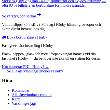
Storsäck (BigBag) från 149 kr, skottkärror och skyddsutrustning —
ofta 80 % billigare än bortforsling för mindre mängder.
Se verktyg och säckar
Vill du slippa köra själv? Företag i Hörby hämtar grovsopor och
skräp direkt hemma hos dig.
🚛 Boka bortforsling i Hörby →
Fastighetsnära insamling i Hörby
Plast-, papper-, glas- och metallförpackningar hämtas vid din
fastighet i Hörby — du behöver inte åka till en station för dessa.
Hur fungerar FNI i Hörby? →
← Se alla återvinningsstationer i Hörby
Hitta
Kommuner
Alla återvinningscentraler
Karta
Var slänger jag?