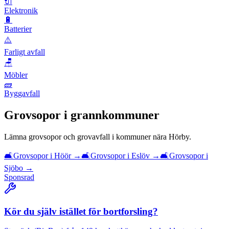
🔌
Elektronik
🔋
Batterier
⚠️
Farligt avfall
🪑
Möbler
🧱
Byggavfall
Grovsopor
i grannkommuner
Lämna
grovsopor och grovavfall
i kommuner nära
Hörby
.
🛋️
Grovsopor
i
Höör
→
🛋️
Grovsopor
i
Eslöv
→
🛋️
Grovsopor
i
Sjöbo
→
Sponsrad
Kör du själv istället för bortforsling?