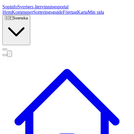
Sopinfo
Sveriges återvinningsportal
Hem
Kommuner
Sorteringsguide
Företag
Karta
Min sida
🇸🇪
Svenska