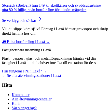
Storsäck (BigBag) från 149 kr, skottkärror och skyddsutrustning —
ofta 80 % billigare än bortforsling för mindre mängder.
Se verktyg och säckar
Vill du slippa köra själv? Företag i Laxå hämtar grovsopor och skräp
direkt hemma hos dig.
🚛 Boka bortforsling i Laxå →
Fastighetsnära insamling i Laxå
Plast-, papper-, glas- och metallförpackningar hämtas vid din
fastighet i Laxå — du behöver inte åka till en station för dessa.
Hur fungerar FNI i Laxå? →
← Se alla återvinningsstationer i Laxå
Hitta
Kommuner
Alla återvinningscentraler
Karta
Var slänger jag?