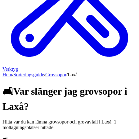
Verktyg
Hem
/
Sorteringsguide
/
Grovsopor
/
Laxå
🛋️
Var slänger jag
grovsopor
i
Laxå
?
Hitta var du kan lämna
grovsopor och grovavfall
i
Laxå
.
1
mottagningsplatser hittade.
🛋️