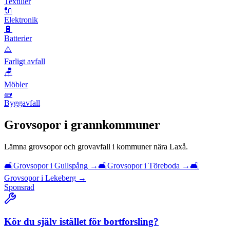
Textilier
🔌
Elektronik
🔋
Batterier
⚠️
Farligt avfall
🪑
Möbler
🧱
Byggavfall
Grovsopor
i grannkommuner
Lämna
grovsopor och grovavfall
i kommuner nära
Laxå
.
🛋️
Grovsopor
i
Gullspång
→
🛋️
Grovsopor
i
Töreboda
→
🛋️
Grovsopor
i
Lekeberg
→
Sponsrad
Kör du själv istället för bortforsling?