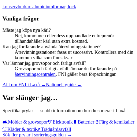
konservburkar, aluminiumformar, lock
Vanliga frågor
Måste jag köpa nya kärl?
Nej, kommunen eller dess upphandlade entreprenör
tillhandahåller kärl utan extra kostnad.
Kan jag fortfarande använda återvinningsstationer?
Återvinningsstationer fasas ut successivt. Kontrollera med din
kommun vilka som finns kvar.
Var lämnar jag grovsopor och farligt avfall?
Grovsopor och farligt avfall lämnar du fortfarande på
återvinningscentralen
. FNI gäller bara förpackningar.
Allt om FNI i
Laxå
→
Nationell guide →
Var slänger jag…
Specifika prylar — snabb information om hur du sorterar i
Laxå
.
🛋️
Möbler & grovsopor
🔌
Elektronik
🔋
Batterier
🎨
Färg & kemikalier
👕
Kläder & textil
🌿
Trädgårdsavfall
Sök fler prylar i sorteringsguiden →