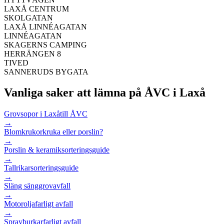
LAXÅ CENTRUM
SKOLGATAN
LAXÅ LINNÉAGATAN
LINNÉAGATAN
SKAGERNS CAMPING
HERRÄNGEN 8
TIVED
SANNERUDS BYGATA
Vanliga saker att lämna på ÅVC i
Laxå
Grovsopor i Laxå
till ÅVC
→
Blomkrukor
kruka eller porslin?
→
Porslin & keramik
sorteringsguide
→
Tallrikar
sorteringsguide
→
Släng säng
grovavfall
→
Motorolja
farligt avfall
→
Sprayburkar
farligt avfall