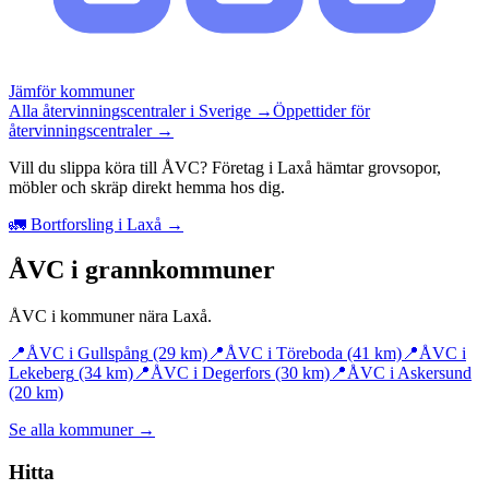
Jämför kommuner
Alla återvinningscentraler i Sverige →
Öppettider för
återvinningscentraler →
Vill du slippa köra till ÅVC? Företag i Laxå hämtar grovsopor,
möbler och skräp direkt hemma hos dig.
🚛 Bortforsling i Laxå →
ÅVC i grannkommuner
ÅVC i kommuner nära
Laxå
.
📍
ÅVC i
Gullspång
(29 km)
📍
ÅVC i
Töreboda
(41 km)
📍
ÅVC i
Lekeberg
(34 km)
📍
ÅVC i
Degerfors
(30 km)
📍
ÅVC i
Askersund
(20 km)
Se alla kommuner →
Hitta