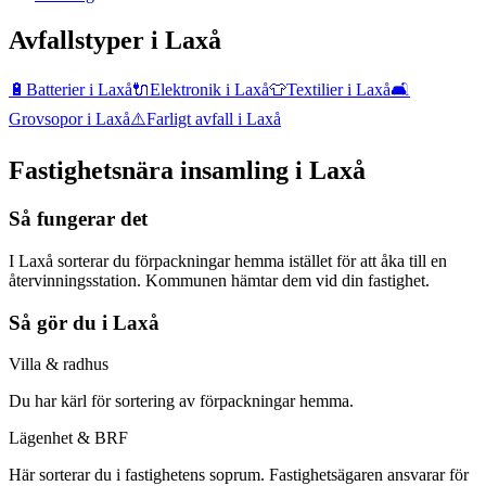
Avfallstyper i
Laxå
🔋
Batterier
i
Laxå
🔌
Elektronik
i
Laxå
👕
Textilier
i
Laxå
🛋️
Grovsopor
i
Laxå
⚠️
Farligt avfall
i
Laxå
Fastighetsnära insamling i
Laxå
Så fungerar det
I Laxå sorterar du förpackningar hemma istället för att åka till en
återvinningsstation. Kommunen hämtar dem vid din fastighet.
Så gör du i
Laxå
Villa & radhus
Du har
kärl för sortering av förpackningar hemma
.
Lägenhet & BRF
Här
sorterar du i fastighetens soprum
. Fastighetsägaren ansvarar för