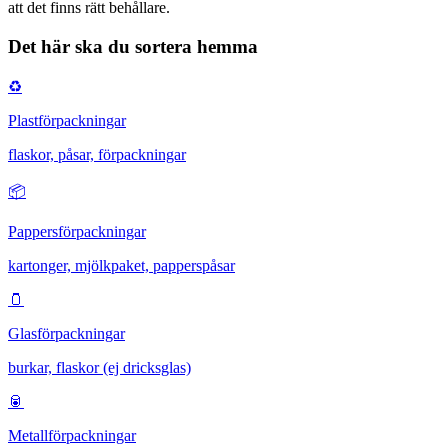
att det finns rätt behållare.
Det här ska du sortera hemma
♻️
Plastförpackningar
flaskor, påsar, förpackningar
📦
Pappersförpackningar
kartonger, mjölkpaket, papperspåsar
🫙
Glasförpackningar
burkar, flaskor (ej dricksglas)
🥫
Metallförpackningar