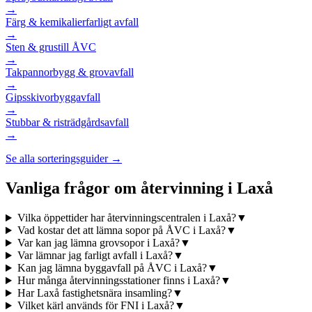
→
Färg & kemikalier
farligt avfall
→
Sten & grus
till ÅVC
→
Takpannor
bygg & grovavfall
→
Gipsskivor
byggavfall
→
Stubbar & ris
trädgårdsavfall
→
Se alla sorteringsguider →
Vanliga frågor om återvinning i
Laxå
Vilka öppettider har återvinningscentralen i Laxå?
▼
Vad kostar det att lämna sopor på ÅVC i Laxå?
▼
Var kan jag lämna grovsopor i Laxå?
▼
Var lämnar jag farligt avfall i Laxå?
▼
Kan jag lämna byggavfall på ÅVC i Laxå?
▼
Hur många återvinningsstationer finns i Laxå?
▼
Har Laxå fastighetsnära insamling?
▼
Vilket kärl används för FNI i Laxå?
▼