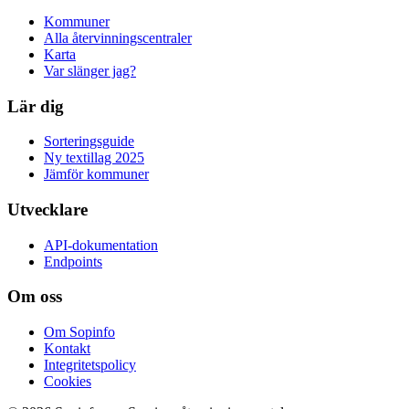
Kommuner
Alla återvinningscentraler
Karta
Var slänger jag?
Lär dig
Sorteringsguide
Ny textillag 2025
Jämför kommuner
Utvecklare
API-dokumentation
Endpoints
Om oss
Om Sopinfo
Kontakt
Integritetspolicy
Cookies