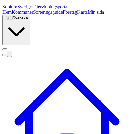
Sopinfo
Sveriges återvinningsportal
Hem
Kommuner
Sorteringsguide
Företag
Karta
Min sida
🇸🇪
Svenska