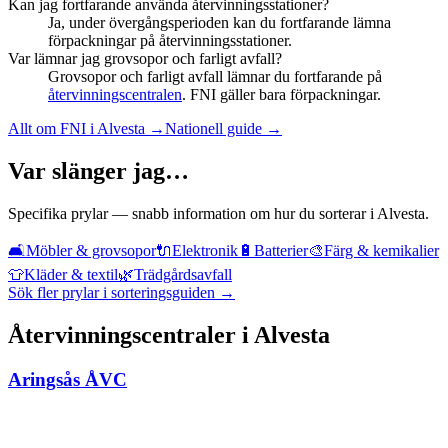
Kan jag fortfarande använda återvinningsstationer?
Ja, under övergångsperioden kan du fortfarande lämna
förpackningar på återvinningsstationer.
Var lämnar jag grovsopor och farligt avfall?
Grovsopor och farligt avfall lämnar du fortfarande på
återvinningscentralen
. FNI gäller bara förpackningar.
Allt om FNI i
Alvesta
→
Nationell guide →
Var slänger jag…
Specifika prylar — snabb information om hur du sorterar i
Alvesta
.
🛋️
Möbler & grovsopor
🔌
Elektronik
🔋
Batterier
🎨
Färg & kemikalier
👕
Kläder & textil
🌿
Trädgårdsavfall
Sök fler prylar i sorteringsguiden →
Återvinningscentraler i
Alvesta
Aringsås ÅVC