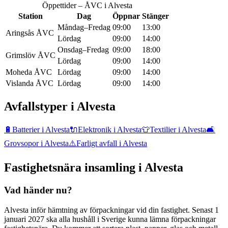
Öppettider – ÅVC i
Alvesta
Station
Dag
Öppnar
Stänger
Måndag–Fredag
09:00
13:00
Aringsås ÅVC
Lördag
09:00
14:00
Onsdag–Fredag
09:00
18:00
Grimslöv ÅVC
Lördag
09:00
14:00
Moheda ÅVC
Lördag
09:00
14:00
Vislanda ÅVC
Lördag
09:00
14:00
Avfallstyper i
Alvesta
🔋
Batterier
i
Alvesta
🔌
Elektronik
i
Alvesta
👕
Textilier
i
Alvesta
🛋️
Grovsopor
i
Alvesta
⚠️
Farligt avfall
i
Alvesta
Fastighetsnära insamling i
Alvesta
Vad händer nu?
Alvesta inför hämtning av förpackningar vid din fastighet. Senast 1
januari 2027 ska alla hushåll i Sverige kunna lämna förpackningar