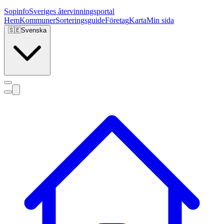
Sopinfo
Sveriges återvinningsportal
Hem
Kommuner
Sorteringsguide
Företag
Karta
Min sida
🇸🇪
Svenska