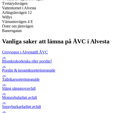
Tvetarydsvägen
Vattentornet i Alvesta
Arlingsåsvägen 12
Willys
Värnamovägen 4 E
Öster om järnvägen
Banersgatan
Vanliga saker att lämna på ÅVC i
Alvesta
Grovsopor i Alvesta
till ÅVC
→
Blomkrukor
kruka eller porslin?
→
Porslin & keramik
sorteringsguide
→
Tallrikar
sorteringsguide
→
Släng säng
grovavfall
→
Motorolja
farligt avfall
→
Sprayburkar
farligt avfall
→