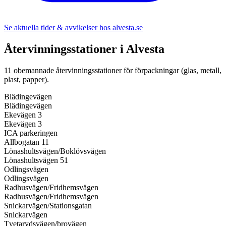
Se aktuella tider & avvikelser hos
alvesta.se
Återvinningsstationer i
Alvesta
11
obemannade återvinningsstationer för förpackningar (glas, metall,
plast, papper).
Blädingevägen
Blädingevägen
Ekevägen 3
Ekevägen 3
ICA parkeringen
Allbogatan 11
Lönashultsvägen/Boklövsvägen
Lönashultsvägen 51
Odlingsvägen
Odlingsvägen
Radhusvägen/Fridhemsvägen
Radhusvägen/Fridhemsvägen
Snickarvägen/Stationsgatan
Snickarvägen
Tvetarydsvägen/brovägen