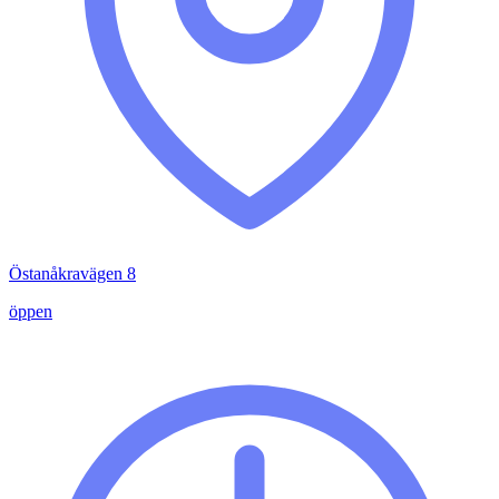
Östanåkravägen 8
öppen