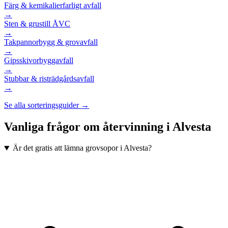
Färg & kemikalier
farligt avfall
→
Sten & grus
till ÅVC
→
Takpannor
bygg & grovavfall
→
Gipsskivor
byggavfall
→
Stubbar & ris
trädgårdsavfall
→
Se alla sorteringsguider →
Vanliga frågor om återvinning i
Alvesta
Är det gratis att lämna grovsopor i Alvesta?