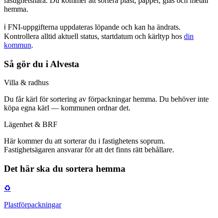
fastighetsnära. Du kommer att sortera plast, papper, glas och metall
hemma.
ℹ️ FNI-uppgifterna uppdateras löpande och kan ha ändrats.
Kontrollera alltid aktuell status, startdatum och kärltyp
hos
din
kommun
.
Så gör du i
Alvesta
Villa & radhus
Du får
kärl för sortering av förpackningar hemma
.
Du behöver inte
köpa egna kärl — kommunen ordnar det.
Lägenhet & BRF
Här kommer du att
sorterar du i fastighetens soprum
.
Fastighetsägaren ansvarar för att det finns rätt behållare.
Det här ska du sortera hemma
♻️
Plastförpackningar