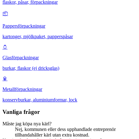
flaskor, påsar, förpackningar
📦
Pappersförpackningar
kartonger, mjölkpaket, papperspåsar
🫙
Glasförpackningar
burkar, flaskor (ej dricksglas)
🥫
Metallförpackningar
konservburkar, aluminiumformar, lock
Vanliga frågor
Måste jag köpa nya kärl?
Nej, kommunen eller dess upphandlade entreprenör
tillhandahåller kärl utan extra kostnad.