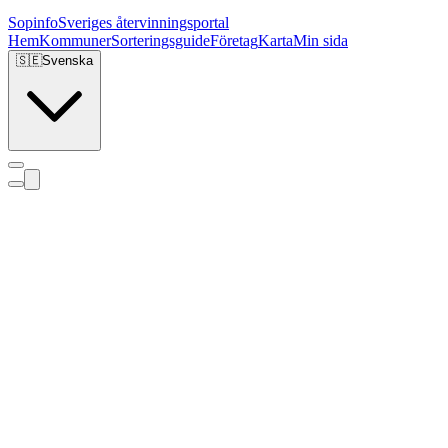
Sopinfo
Sveriges återvinningsportal
Hem
Kommuner
Sorteringsguide
Företag
Karta
Min sida
🇸🇪
Svenska